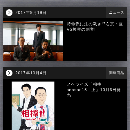
2017年9月19日
ニュース
特命係に法の裁き!?右京・亘
VS検察の刺客!
2017年10月4日
関連商品
ノベライズ「相棒
season15 上」10月6日発
売