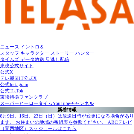
最新話まで
一挙配信中！
ニュース
イントロ＆
スタッフ
キャラクター
ストーリー
ハンター
タイムズ
データ放送
見逃し配信
東映公式サイト
公式X
テレ朝SHT公式X
公式Instagram
公式TikTok
東映特撮ファンクラブ
スーパーヒーロータイムYouTubeチャンネル
新着情報
8月9日、16日、23日（日）は放送日時が変更になる場合があり
ます。 お住まいの地域の番組表を参照ください。 ABCテレビ
（関西地区）スケジュールはこちら