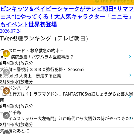
ピンキッツ＆ベイビーシャークがテレビ朝日“サマフ
ェス”にやってくる！大人気キャラクター「ニニモ」
もイベント世界初登場
2026.07.24
TVer視聴ランキング（テレビ朝日）
クロスロード ～救命救急の約束～
1
＃5 病院激震！パワハラ＆医療事故!?
8月4日(火)放送分
大追跡～警視庁ＳＳＢＣ強行犯係～ Season2
2
Episode3 大炎上…暴走する正義
8月5日(水)放送分
ロンドンハーツ
3
【恋の行方は？】ラブマゲドン…FANTASTICSvs紅しょうがら女芸人軍
団
8月4日(火)放送分
テレビ千鳥
4
「タイムスリッパー大左衛門」江戸時代から大悟似の侍がやってきた!?
8月4日(火)放送分
夫が寝たあとに
5