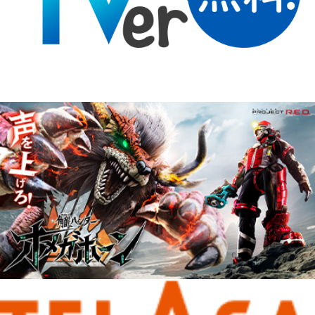
第
弍
話配信は
8/9 10:00
まで