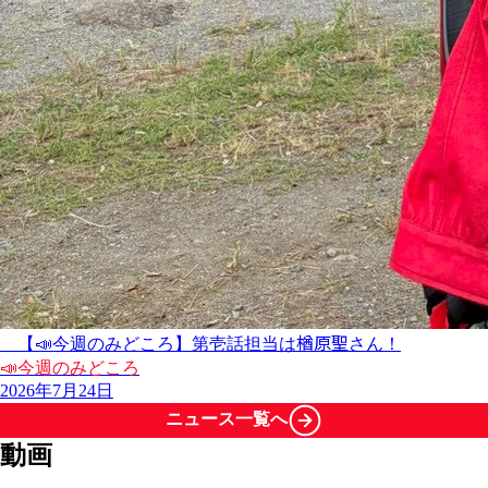
楢原聖
【📣今週のみどころ】第壱話担当は
さん！
📣今週のみどころ
2026年7月24日
ニュース一覧へ
動画