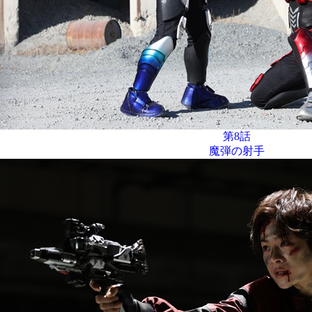
第8話
魔弾の射手