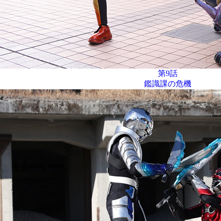
第9話
鑑識課の危機