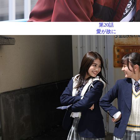
第20話
愛が故に