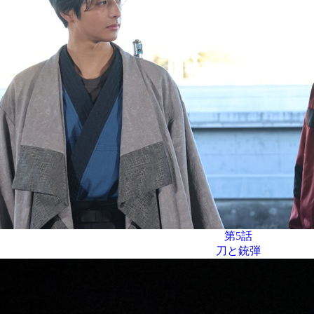
第5話
刀と銃弾