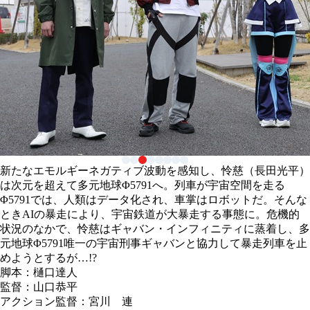
新たなエモルギーネガティブ波動を感知し、怜慈（長田光平）
は次元を超えて多元地球Φ5791へ。列車が宇宙空間を走る
Φ5791では、人類はデータ化され、車掌はロボットだ。そんな
ときAIの暴走により、宇宙鉄道が大暴走する事態に。危機的
状況のなかで、怜慈はギャバン・インフィニティに蒸着し、多
元地球Φ5791唯一の宇宙刑事ギャバンと協力して暴走列車を止
めようとするが…!?
脚本：樋口達人
監督：山口恭平
アクション監督：宮川 連