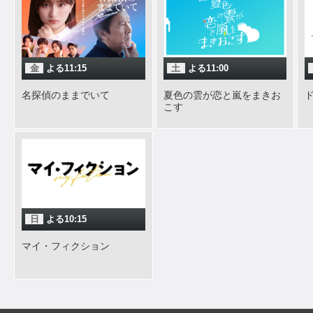
金
よる11:15
土
よる11:00
名探偵のままでいて
夏色の雲が恋と嵐をまきお
こす
日
よる10:15
マイ・フィクション