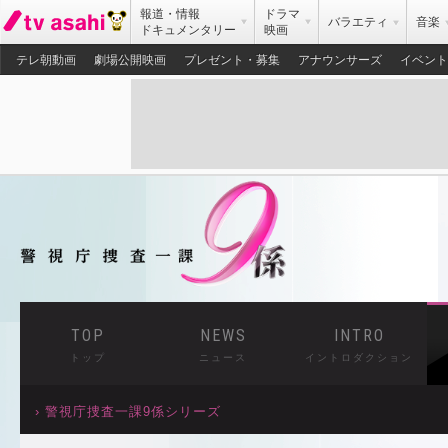
報道・情報
ドラマ
バラエティ
音楽
ドキュメンタリー
映画
テレ朝動画
劇場公開映画
プレゼント・募集
アナウンサーズ
イベント
TOP
NEWS
INTRO
トップ
ニュース
イントロダクション
› 警視庁捜査一課9係シリーズ