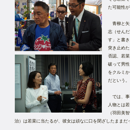
た可能性が
青柳と矢
志（せんだ
す」と書き
突き止めた
否認、若菜
破って男性
をクルミか
だという。
では、事
人物とは若
（羽田美智
治）は若菜に当たるが、彼女は頑なに口を閉ざしたままだ