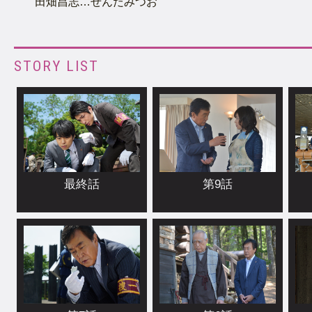
田畑昌志…せんだみつお
STORY LIST
最終話
第9話