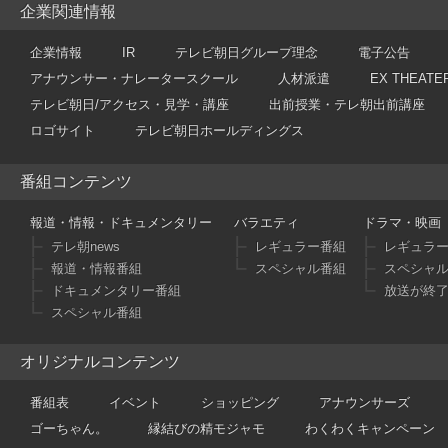
企業関連情報
企業情報
IR
テレビ朝日グループ理念
電子公告
アナウンサー・ナレータースクール
人材派遣
EX THEATE
テレビ朝日/アクセス・見学・講座
出前授業・テレ朝出前講座
ロゴサイト
テレビ朝日ホールディングス
番組コンテンツ
報道・情報・ドキュメンタリー
バラエティ
ドラマ・映画
テレ朝news
レギュラー番組
レギュラ
報道・情報番組
スペシャル番組
スペシャ
ドキュメンタリー番組
放送が終
スペシャル番組
オリジナルコンテンツ
番組表
イベント
ショッピング
アナウンサーズ
ゴーちゃん。
縁結びの精モジャモ
わくわくキャンペーン