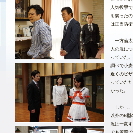
人気投票で
を襲ったの
は正当防衛
一方倫太
人の服につ
っていた。
調べで小麦
近くのピザ
っていたた
かった。
しかし、
以外のB型
況は一変す
でも若菜で