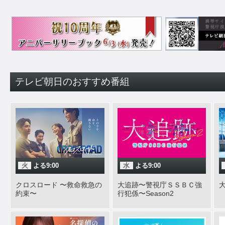
テレビ朝日のおすすめ番組
火
よる9:00
水
よる9:00
クロスロード 〜救命救急の
大追跡〜警視庁ＳＳＢＣ強
大
約束〜
行犯係〜Season2