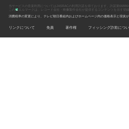
当サービスの音楽利用についてはJASRACの利用許諾を得ております。許諾第66886470
この
エルマークは、レコード会社・映像製作会社が提供するコンテンツを示す登録商標です
消費税率の変更により、テレビ朝日番組内およびホームページ内の価格表示と現状が
リンクについて
免責
著作権
フィッシング詐欺につ