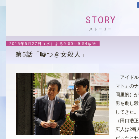
STORY
ストーリー
2015年5月27日（水）よる9:00～9:54放送
第5話「嘘つき女殺人」
アイドル
マト」のナ
岡里帆）が
男を刺し殺
してきた。
（田口浩正
広人は2番
だったとわ