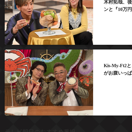
木村拓哉、後輩
ンと『10万
Kis-My-
がお腹いっぱ
テレビ朝日のおすすめ番組