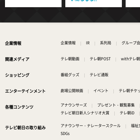
企業情報
企業情報
IR
系列局
グループ
関連メディア
テレ朝動画
テレ朝POST
withテレ朝
ショッピング
番組グッズ
テレビ通販
エンターテインメント
劇場公開映画
イベント
テレ朝チケ
アナウンサーズ
プレゼント・観覧募集
各種コンテンツ
テレビ朝日新人シナリオ大賞
テレ朝iD
アナウンサー・ナレータースクール
福祉
テレビ朝日の取り組み
SDGs