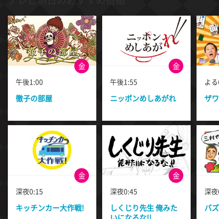
金
金
午後1:00
午後1:55
よる6
徹子の部屋
ニッポンめしあがれ
ザワ
金
金
深夜0:15
深夜0:45
深夜0
キッチンカー大作戦!
しくじり先生 俺みた
バズ
いになるな!!