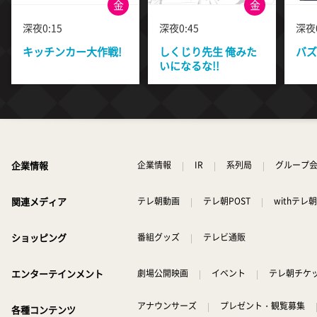
金
金
深夜0:15
深夜0:45
深夜0
キッチンカー大作戦!
しくじり先生 俺みた
バズ
いになるな!!
企業情報
企業情報
IR
系列局
グループ
関連メディア
テレ朝動画
テレ朝POST
withテレ朝
ショッピング
番組グッズ
テレビ通販
エンターテインメント
劇場公開映画
イベント
テレ朝チケ
アナウンサーズ
プレゼント・観覧募集
各種コンテンツ