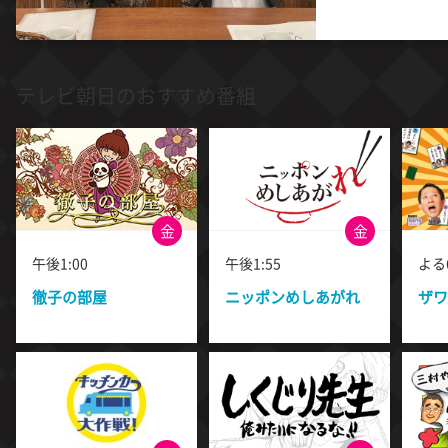
テレビ朝日のおすすめ番組
金
金
午後1:00
午後1:55
よる6
徹子の部屋
ニッポンめしあがれ
ザワ