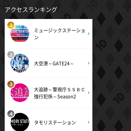
1:00
深夜
アクセスランキング
タイムトラベルダディ #2
ダイアン津田ドラマ初主演作
品 脚本:上田誠
1
ミュージックステーショ
ン
1:30
深夜
ワールドプロレスリング
2
大空港～GATE24～
2:00
深夜
「きみを愛する気はない」と言
った次期公爵様がなぜか溺愛し
3
てきます #6
大追跡～警視庁ＳＳＢＣ
強行犯係～Season2
2:30
深夜
4
花織さんは転生しても喧嘩がし
たい【ANiMAZiNG!!!】 #5
タモリステーション