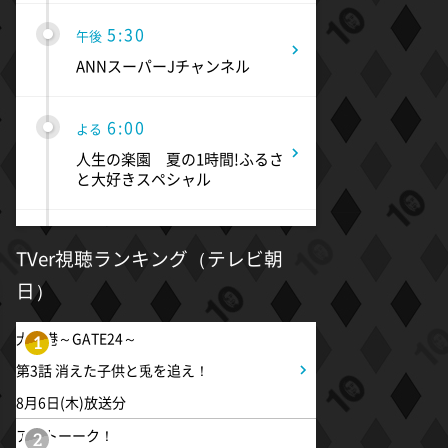
5:30
午後
ANNスーパーJチャンネル
6:00
よる
人生の楽園 夏の1時間!ふるさ
と大好きスペシャル
6:56
よる
TVer視聴ランキング（テレビ朝
サンド&芦田愛菜の博士ちゃ
日）
ん 伊藤沙莉が初参戦!!目利き
三択バトルSP
大空港～GATE24～
1
第3話 消えた子供と兎を追え！
8:00
よる
8月6日(木)放送分
池上彰のニュースそうだったの
か!! 池上流映像ショーSP
アメトーーク！
2