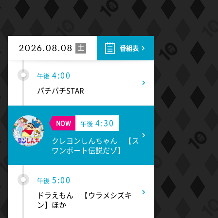
3:30
午後
なにわ男子の逆転男子 高橋恭
平の休日に密着!呼び出した仲
良しのある人とは!?
土
2026.08.08
番組表
4:00
午後
バチバチSTAR
4:30
NOW
午後
クレヨンしんちゃん 【ス
ワンボート伝説だゾ】
5:00
午後
ドラえもん 【ウラメシズキ
ン】ほか