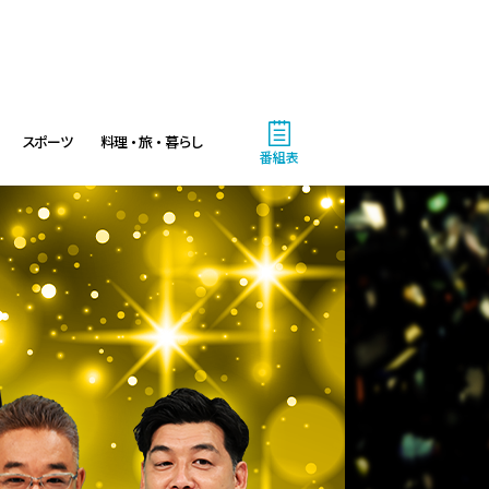
4:25
あさ
渡辺篤史の建もの探訪
スポーツ
料理・旅・暮らし
4:50
あさ
番組表
テレメンタリー2026「核を抱
く星-VOICE-」
5:20
あさ
日本のチカラ
5:50
あさ
ANNニュース
6:00
あさ