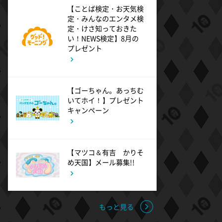
11:00
よる
【ことば検定・お天気検
熱闘甲子園 涙は、強さにな
定・みんなのエンタメ検
る。
定・けさ知っておきた
い！NEWS検定】8月の
プレゼント
11:30
よる
夏色の雲が恋と嵐をまきおこ
す #5
【ゴーちゃん。あっちむ
いてホイ！】プレゼント
キャンペーン
0:00
深夜
天幕のジャードゥーガル
#7【イマニメーション】
【マツコ＆有吉 かりそ
め天国】メール募集!!
0:30
深夜
テレ朝サマフェス音楽LIVEダイ
ジェスト
もっと見る