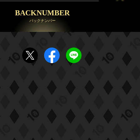
題名のない音楽会「背筋も凍
BACKNUMBER
る!恐怖を感じる音楽会」
バックナンバー
10:30
午前
買いドキ!生放送ショッピン
グ 期間限定商品を手にする大
チャンス!お見逃しなく!
11:00
午前
ワイド!スクランブル サタデ
ー
1:30
午後
八村塁スペシャルマッチ
BLACK SAMURAI SUMMIT