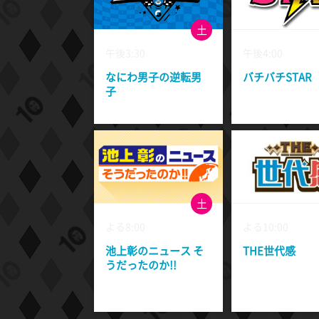
土
午後3:30
午後4:00
なにわ男子の逆転男
バチバチSTAR
子
土
よる8:00
よる10:00
池上彰のニュース そ
THE世代感
うだったのか!!