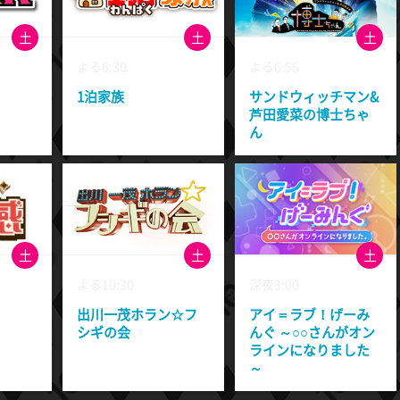
土
土
土
よる6:30
よる6:56
1泊家族
サンドウィッチマン&
芦田愛菜の博士ちゃ
ん
土
土
土
よる10:30
深夜3:00
出川一茂ホラン☆フ
アイ＝ラブ！げーみ
シギの会
んぐ ～○○さんがオン
ラインになりました
～