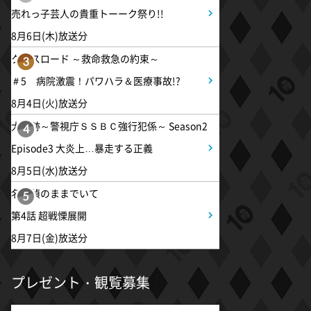
売れっ子芸人の貴重トーーク祭り!!
8:54
よる
8月6日(木)放送分
タモリステーション 日本人と
クロスロード ～救命救急の約束～
石油 最前線 そもそも石油と
3
は何なのか!?徹底取材!
＃5 病院激震！パワハラ＆医療事故!?
8月4日(火)放送分
10:24
よる
大追跡～警視庁ＳＳＢＣ強行犯係～ Season2
4
サタデーステーション
Episode3 大炎上…暴走する正義
8月5日(水)放送分
10:52
よる
名探偵のままでいて
5
私の幸福時間
第4話 超戦慄展開
8月7日(金)放送分
10:56
よる
港時間
プレゼント・観覧募集