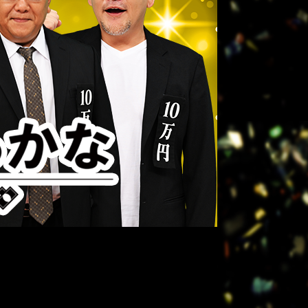
グッド!モーニング
8:00
あさ
朝だ!生です旅サラダ 坂本昌
行が思い出の地・静岡県で極上
旅&世界遺産特集!
9:30
午前
1泊家族 傑作選 100年前に
タイプスリップ!?昭和大正の暮
らしをする衝撃家族
9:55
午前
しあわせのたね。
10:00
午前