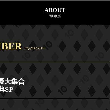
ABOUT
番組概要
MBER
バックナンバー
優大集合
SP