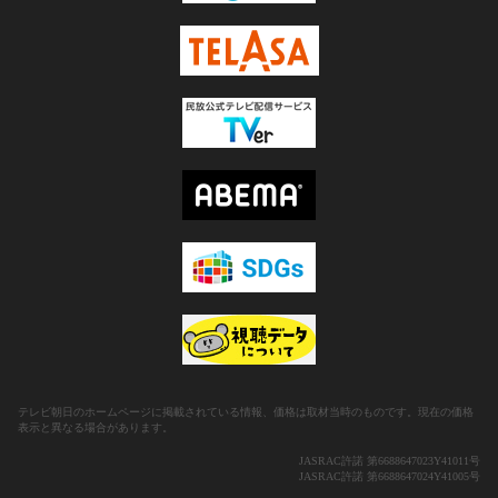
テレビ朝日のホームページに掲載されている情報、価格は取材当時のものです。現在の価格
表示と異なる場合があります。
JASRAC許諾 第6688647023Y41011号
JASRAC許諾 第6688647024Y41005号