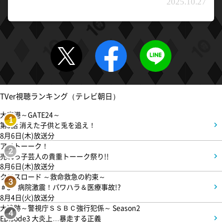
2025.10.27
TVer視聴ランキング（テレビ朝日）
大空港～GATE24～
1
第3話 消えた子供と兎を追え！
8月6日(木)放送分
アメトーーク！
2
売れっ子芸人の貴重トーーク祭り!!
8月6日(木)放送分
クロスロード ～救命救急の約束～
3
＃5 病院激震！パワハラ＆医療事故!?
8月4日(火)放送分
大追跡～警視庁ＳＳＢＣ強行犯係～ Season2
4
Episode3 大炎上…暴走する正義