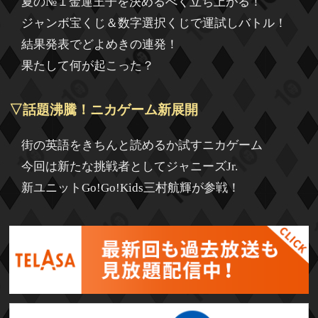
夏の№１金運王子を決めるべく立ち上がる！
ジャンボ宝くじ＆数字選択くじで運試しバトル！
結果発表でどよめきの連発！
果たして何が起こった？
▽話題沸騰！ニカゲーム新展開
街の英語をきちんと読めるか試すニカゲーム
今回は新たな挑戦者としてジャニーズJr.
新ユニットGo!Go!Kids三村航輝が参戦！