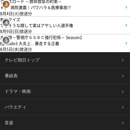
クロスロード ～救命救急の約束～
3
＃5 病院激震！パワハラ＆医療事故!?
8月4日(火)放送分
有吉クイズ
4
できそうな顔して実はアヤしい人選手権
8月9日(日)放送分
大追跡～警視庁ＳＳＢＣ強行犯係～ Season2
5
Episode3 大炎上…暴走する正義
8月5日(水)放送分
テレビ朝日トップ
番組表
ドラマ・映画
バラエティ
音楽