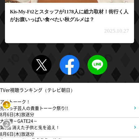
Kis-My-Ft2とスタッフが1178人に総力取材！街行く人
がお腹いっぱい食べたい秋グルメは？
2025.10.27
TVer視聴ランキング（テレビ朝日）
アメトーーク！
1
売れっ子芸人の貴重トーーク祭り!!
8月6日(木)放送分
大空港～GATE24～
2
第3話 消えた子供と兎を追え！
8月6日(木)放送分